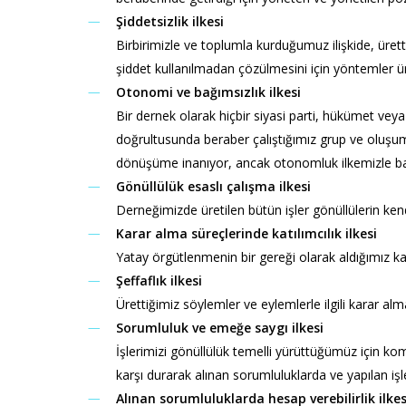
Şiddetsizlik ilkesi
Birbirimizle ve toplumla kurduğumuz ilişkide, ürett
şiddet kullanılmadan çözülmesini için yöntemler 
Otonomi ve bağımsızlık ilkesi
Bir dernek olarak hiçbir siyasi parti, hükümet ve
doğrultusunda beraber çalıştığımız grup ve oluşuml
dönüşüme inanıyor, ancak otonomluk ilkemizle bağ
Gönüllülük esaslı çalışma ilkesi
Derneğimizde üretilen bütün işler gönüllülerin kend
Karar alma süreçlerinde katılımcılık ilkesi
Yatay örgütlenmenin bir gereği olarak aldığımız 
Şeffaflık ilkesi
Ürettiğimiz söylemler ve eylemlerle ilgili karar alm
Sorumluluk ve emeğe saygı ilkesi
İşlerimizi gönüllülük temelli yürüttüğümüz için kom
karşı durarak alınan sorumluluklarda ve yapılan i
Alınan sorumluluklarda hesap verebilirlik ilkes