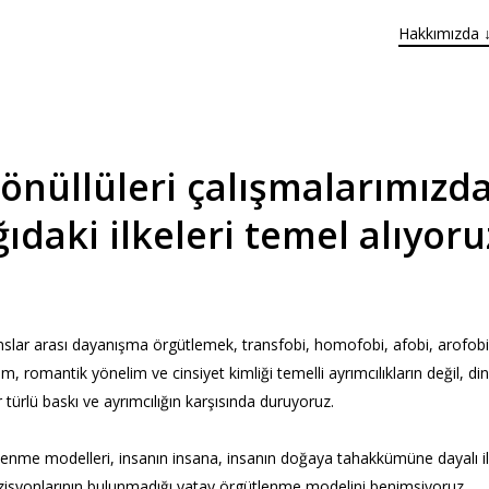
Hakkımızda 
önüllüleri çalışmalarımızda
ıdaki ilkeleri temel alıyoru
nslar arası dayanışma örgütlemek, transfobi, homofobi, afobi, arofob
, romantik yönelim ve cinsiyet kimliği temelli ayrımcılıkların değil, din, 
 türlü baskı ve ayrımcılığın karşısında duruyoruz.
tlenme modelleri, insanın insana, insanın doğaya tahakkümüne dayalı iliş
ozisyonlarının bulunmadığı yatay örgütlenme modelini benimsiyoruz.