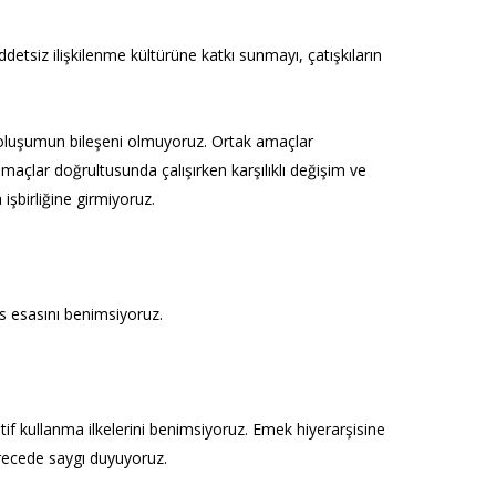
detsiz ilişkilenme kültürüne katkı sunmayı, çatışkıların
r oluşumun bileşeni olmuyoruz. Ortak amaçlar
maçlar doğrultusunda çalışırken karşılıklı değişim ve
şbirliğine girmiyoruz.
s esasını benimsiyoruz.
tif kullanma ilkelerini benimsiyoruz. Emek hiyerarşisine
erecede saygı duyuyoruz.