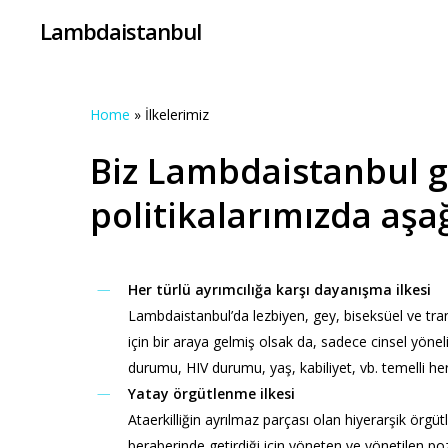
Skip
Lambdaistanbul
to
main
content
Home
»
İlkelerimiz
Biz Lambdaistanbul g
politikalarımızda aşağ
Her türlü ayrımcılığa karşı dayanışma ilkesi
Lambdaistanbul’da lezbiyen, gey, biseksüel ve tra
için bir araya gelmiş olsak da, sadece cinsel yönelim
durumu, HIV durumu, yaş, kabiliyet, vb. temelli her
Yatay örgütlenme ilkesi
Ataerkilliğin ayrılmaz parçası olan hiyerarşik örgü
beraberinde getirdiği için yöneten ve yönetilen p