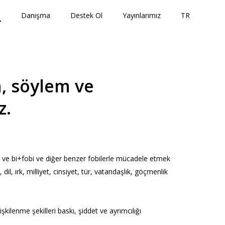
↓
Danışma
Destek Ol
Yayınlarımız
TR
, söylem ve
z.
i ve bi+fobi ve diğer benzer fobilerle mücadele etmek
dil, ırk, milliyet, cinsiyet, tür, vatandaşlık, göçmenlik
kilenme şekilleri baskı, şiddet ve ayrımcılığı