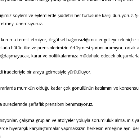
iğimiz söylem ve eylemlerde şiddetin her türlüsüne karşı duruyoruz. Şid
üretmeyi önemsiyoruz.
ya kurumu temsil etmiyor, örgütsel bağımsızlığımızı engelleyecek hiçbi
arla bütün ilke ve prensiplerimizin örtüşmesi şartını aramıyor, ortak a
daşmayacak, karar ve politikalarımıza müdahale edecek oluşumlarla i
i iradeleriyle bir araya gelmesiyle yürütülüyor.
kararlarda mümkün olduğu kadar çok gönüllünün katılımını ve konsensü
a süreçlerinde şeffaflık prensibini benimsiyoruz.
isyonlar, çalışma grupları ve atölyeler yoluyla sorumluluk alma, inisiya
şlerde hiyerarşik karşılaştırmalar yapmaksızın herkesin emeğine aynı d
i