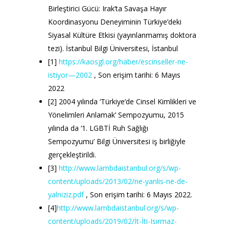
Birleştirici Gücü: Irak’ta Savaşa Hayır
Koordinasyonu Deneyiminin Türkiye’deki
Siyasal Kültüre Etkisi (yayınlanmamış doktora
tezi). İstanbul Bilgi Üniversitesi, İstanbul
[1]
https://kaosgl.org/haber/escinseller-ne-
istiyor—2002
, Son erişim tarihi: 6 Mayıs
2022
[2] 2004 yılında ‘Türkiye’de Cinsel Kimlikleri ve
Yönelimleri Anlamak’ Sempozyumu, 2015
yılında da ‘1. LGBTİ Ruh Sağlığı
Sempozyumu’ Bilgi Üniversitesi iş birliğiyle
gerçekleştirildi.
[3]
http://www.lambdaistanbul.org/s/wp-
content/uploads/2013/02/ne-yanlis-ne-de-
yalniziz.pdf
, Son erişim tarihi: 6 Mayıs 2022.
[4]
http://www.lambdaistanbul.org/s/wp-
content/uploads/2019/02/İt-İti-Isırmaz-