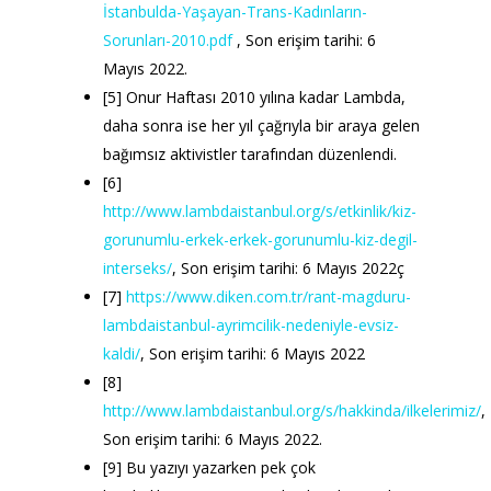
İstanbulda-Yaşayan-Trans-Kadınların-
Sorunları-2010.pdf
, Son erişim tarihi: 6
Mayıs 2022.
[5] Onur Haftası 2010 yılına kadar Lambda,
daha sonra ise her yıl çağrıyla bir araya gelen
bağımsız aktivistler tarafından düzenlendi.
[6]
http://www.lambdaistanbul.org/s/etkinlik/kiz-
gorunumlu-erkek-erkek-gorunumlu-kiz-degil-
interseks/
, Son erişim tarihi: 6 Mayıs 2022ç
[7]
https://www.diken.com.tr/rant-magduru-
lambdaistanbul-ayrimcilik-nedeniyle-evsiz-
kaldi/
, Son erişim tarihi: 6 Mayıs 2022
[8]
http://www.lambdaistanbul.org/s/hakkinda/ilkelerimiz/
,
Son erişim tarihi: 6 Mayıs 2022.
[9] Bu yazıyı yazarken pek çok