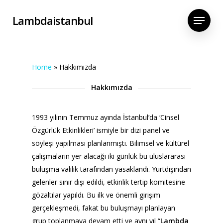
Skip
Menu
Lambdaistanbul
to
main
content
Home
»
Hakkımızda
Hakkımızda
1993 yılının Temmuz ayında İstanbul’da ‘Cinsel
Özgürlük Etkinlikleri’ ismiyle bir dizi panel ve
söyleşi yapılması planlanmıştı. Bilimsel ve kültürel
çalışmaların yer alacağı iki günlük bu uluslararası
buluşma valilik tarafından yasaklandı. Yurtdışından
gelenler sınır dışı edildi, etkinlik tertip komitesine
gözaltılar yapıldı. Bu ilk ve önemli girişim
gerçekleşmedi, fakat bu buluşmayı planlayan
grup toplanmaya devam etti ve aynı yıl “
Lambda