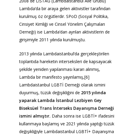
2008 de LİSTAG (Lambdaistanbul Aile Grubu)
Lambda’da bir araya gelen aktivistler tarafından
kurulmuş öz örgütlerdir. SPoD (Sosyal Politika,
Cinsiyet Kimliği ve Cinsel Yönelim Çalışmaları
Derneği) ise Lambda’dan ayrılan aktivistlerin de
girişimiyle 2011 yılında kurulmuştu.
2013 yılında Lambdaistanbul’da gerçekleştirilen
toplantıda hareketin interseksleri de kapsayacak
şekilde yeniden yapılanması kararı alınmış,
Lambda bir manifesto yayınlamış,[6]
Lambdaistanbul LGBTİ Derneği olarak ismini
duyurmuş, tüzük değişikliğini de
2015 yılında
yaparak Lambda İstanbul Lezbiyen Gey
Biseksüel Trans İnterseks Dayanışma Derneği
ismini almıştır.
Daha sonra ise LGBTİ+ ifadesini
kullanmaya başlamış ve 2021 yılında yaptığı tüzük
değişikliğiyle Lambdaistanbul LGBTİ+ Dayanışma