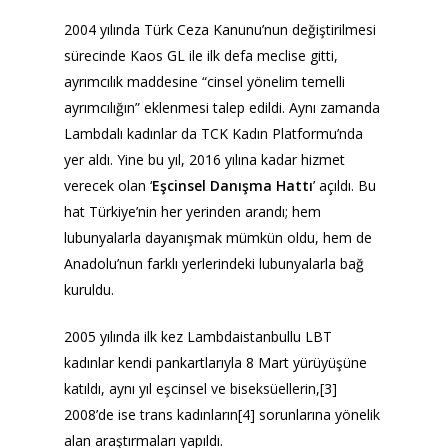
2004 yılında Türk Ceza Kanunu’nun değiştirilmesi
sürecinde Kaos GL ile ilk defa meclise gitti,
ayrımcılık maddesine “cinsel yönelim temelli
ayrımcılığın” eklenmesi talep edildi. Aynı zamanda
Lambdalı kadınlar da TCK Kadın Platformu’nda
yer aldı. Yine bu yıl, 2016 yılına kadar hizmet
verecek olan
‘
Eşcinsel Danışma Hattı
’ açıldı. Bu
hat Türkiye’nin her yerinden arandı; hem
lubunyalarla dayanışmak mümkün oldu, hem de
Anadolu’nun farklı yerlerindeki lubunyalarla bağ
kuruldu.
2005 yılında ilk kez Lambdaistanbullu LBT
kadınlar kendi pankartlarıyla 8 Mart yürüyüşüne
katıldı, aynı yıl eşcinsel ve biseksüellerin,[3]
2008’de ise trans kadınların[4] sorunlarına yönelik
alan araştırmaları yapıldı.