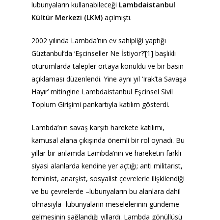
lubunyaların kullanabileceği
Lambdaistanbul
Kültür Merkezi (LKM)
açılmıştı.
2002 yılında Lambda’nın ev sahipliği yaptığı
Güztanbul’da ‘Eşcinseller Ne İstiyor?’[1] başlıklı
oturumlarda talepler ortaya konuldu ve bir basın
açıklaması düzenlendi. Yine aynı yıl ‘Irak’ta Savaşa
Hayır’ mitingine Lambdaistanbul Eşcinsel Sivil
Toplum Girişimi pankartıyla katılım gösterdi.
Lambda’nın savaş karşıtı harekete katılımı,
kamusal alana çıkışında önemli bir rol oynadı. Bu
yıllar bir anlamda Lambda’nın ve hareketin farklı
siyasi alanlarda kendine yer açtığı; anti militarist,
feminist, anarşist, sosyalist çevrelerle ilişkilendiği
ve bu çevrelerde –lubunyaların bu alanlara dahil
olmasıyla- lubunyaların meselelerinin gündeme
gelmesinin sağlandığı yıllardı. Lambda gönüllüsü