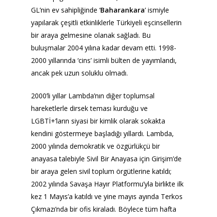
GL’nin ev sahipliğinde ‘
Baharankara
’ ismiyle
yapılarak çeşitli etkinliklerle Türkiyeli eşcinsellerin
bir araya gelmesine olanak sağladı. Bu
buluşmalar 2004 yılına kadar devam etti. 1998-
2000 yıllarında ‘cins’ isimli bülten de yayımlandı,
ancak pek uzun soluklu olmadı.
2000’li yıllar Lambda’nın diğer toplumsal
hareketlerle dirsek teması kurduğu ve
LGBTİ+’ların siyasi bir kimlik olarak sokakta
kendini göstermeye başladığı yıllardı. Lambda,
2000 yılında demokratik ve özgürlükçü bir
anayasa talebiyle Sivil Bir Anayasa için Girişim’de
bir araya gelen sivil toplum örgütlerine katıldı;
2002 yılında Savaşa Hayır Platformu’yla birlikte ilk
kez 1 Mayıs’a katıldı ve yine mayıs ayında Terkos
Çıkmazı’nda bir ofis kiraladı. Böylece tüm hafta