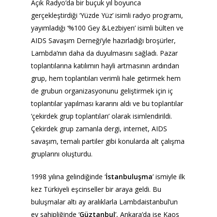
Açık Radyo’da bir buçuk yıl boyunca
gerçekleştirdiği ‘Yüzde Yüz’ isimli radyo programı,
yayımladığı ‘%100 Gey &Lezbiyen’ isimli bülten ve
AIDS Savaşım Derneği’yle hazırladığı broşürler,
Lambda’nın daha da duyulmasını sağladı. Pazar
toplantılarına katılımın hayli artmasının ardından
grup, hem toplantıları verimli hale getirmek hem
de grubun organizasyonunu geliştirmek için iç
toplantılar yapılması kararını aldı ve bu toplantılar
‘çekirdek grup toplantıları’ olarak isimlendirildi.
Çekirdek grup zamanla dergi, internet, AIDS
savaşım, temalı partiler gibi konularda alt çalışma
gruplarını oluşturdu.
1998 yılına gelindiğinde ‘
İstanbuluşma
’ ismiyle ilk
kez Türkiyeli eşcinseller bir araya geldi. Bu
buluşmalar altı ay aralıklarla Lambdaistanbul’un
ev sahipliğinde ‘
Güztanbul
’, Ankara’da ise Kaos