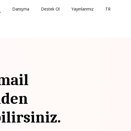
↓
Danışma
Destek Ol
Yayınlarımız
TR
mail
nden
ilirsiniz.