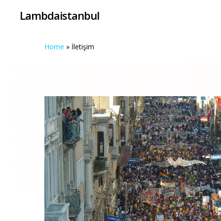
Skip
Lambdaistanbul
to
main
content
Home
»
İletişim