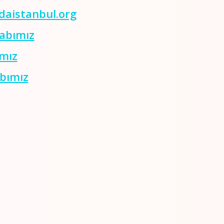
aistanbul.org
abımız
ımız
bımız