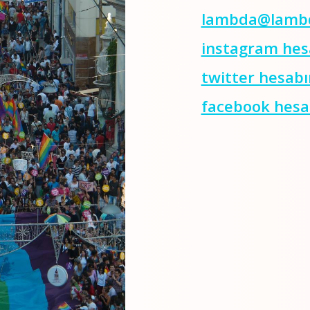
lambda@lambd
instagram hes
twitter hesab
facebook hesa